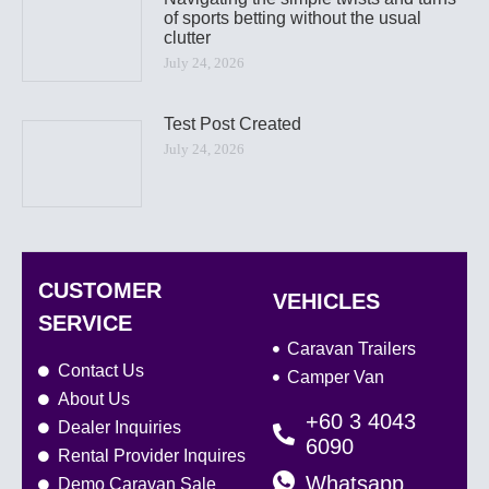
of sports betting without the usual
clutter
July 24, 2026
Test Post Created
July 24, 2026
CUSTOMER
VEHICLES
SERVICE
Caravan Trailers
Contact Us
Camper Van
About Us
+60 3 4043
Dealer Inquiries
6090
Rental Provider Inquires
Whatsapp
Demo Caravan Sale